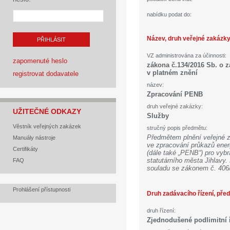
nabídku podat do:
Název, druh veřejné zakázk
PŘIHLÁSIT
VZ administrována za účinnosti:
zapomenuté heslo
zákona č.134/2016 Sb. o 
v platném znění
registrovat dodavatele
název:
Zpracování PENB
druh veřejné zakázky:
UŽITEČNÉ ODKAZY
Služby
Věstník veřejných zakázek
stručný popis předmětu:
Předmětem plnění veřejné z
Manuály nástroje
ve zpracování průkazů ener
Certifikáty
(dále také „PENB“) pro vybr
statutárního města Jihlav
FAQ
souladu se zákonem č. 406
Prohlášení přístupnosti
Druh zadávacího řízení, pře
druh řízení:
Zjednodušené podlimitní 