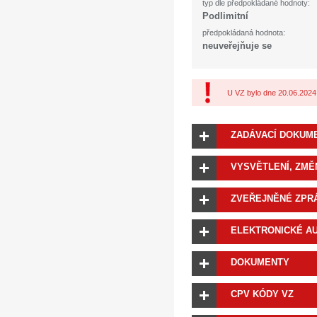
typ dle předpokládané hodnoty:
Podlimitní
předpokládaná hodnota:
neuveřejňuje se
U VZ bylo dne 20.06.2024
ZADÁVACÍ DOKUM
VYSVĚTLENÍ, ZMĚ
ZVEŘEJNĚNÉ ZPR
ELEKTRONICKÉ A
DOKUMENTY
CPV KÓDY VZ