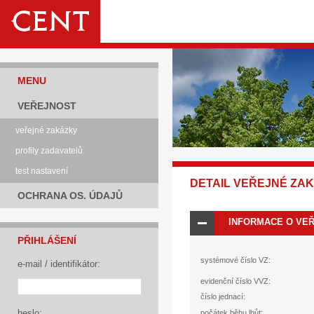
MENU
VEŘEJNOST
veřejné zakázky
profily zadavatelů
test nastavení
DETAIL VEŘEJNÉ ZA
OCHRANA OS. ÚDAJŮ
INFORMACE O VE
PŘIHLÁŠENÍ
systémové číslo VZ:
e-mail / identifikátor:
evidenční číslo VVZ:
číslo jednací:
heslo:
počátek běhu lhůt: